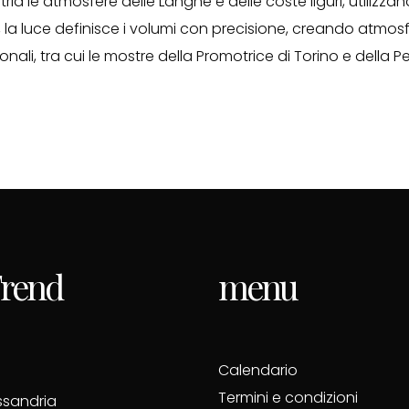
a le atmosfere delle Langhe e delle coste liguri, utilizz
e, la luce definisce i volumi con precisione, creando atmos
nali, tra cui le mostre della Promotrice di Torino e della
 Trend
menu
Calendario
Termini e condizioni
essandria