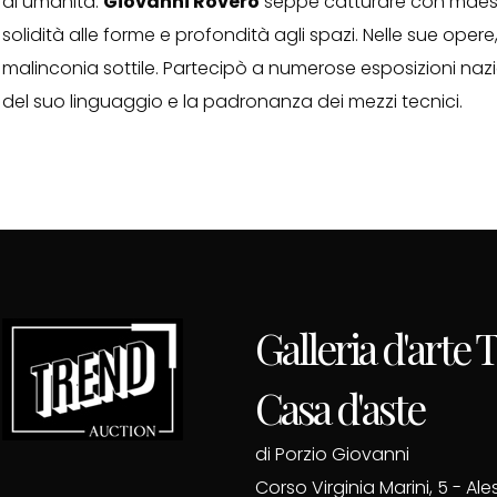
di umanità.
Giovanni Rovero
seppe catturare con maestri
solidità alle forme e profondità agli spazi. Nelle sue oper
malinconia sottile. Partecipò a numerose esposizioni nazio
del suo linguaggio e la padronanza dei mezzi tecnici.
Galleria d'arte
Casa d'aste
di Porzio Giovanni
Corso Virginia Marini, 5 - Al