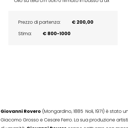
Olio su tela cm 50x70 firmato in basso a dx
Prezzo di partenza:
€ 200,00
Stima:
€ 800-1000
Giovanni Rovero
(Mongardino, 1885  Noli, 1971) è stato 
Giacomo Grosso e Cesare Ferro. La sua produzione artistic