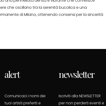
ando una pennellata densa e vibrante che conferisce
fere che oscillano tra la serenità bucolica e una
 Permanente di Milano, ottenendo consensi per la sincerità
alert
newsletter
Comunicaci i nomi dei
Iscriviti alla NEWSLETTER
tuoi artisti preferiti e
per non perderti eventi e