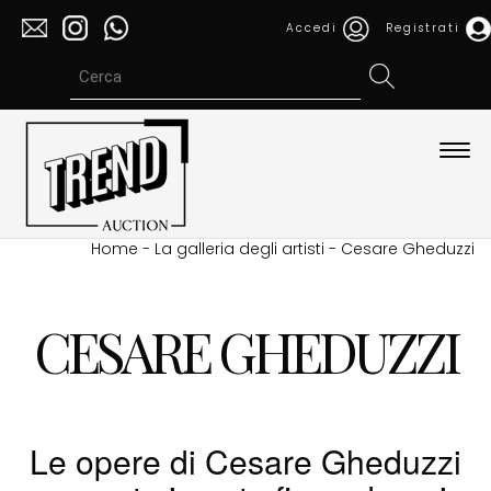
Accedi
Registrati
Espa
barra
di
navi
Home
-
La galleria degli artisti
-
Cesare Gheduzzi
CESARE GHEDUZZI
Le opere di Cesare Gheduzzi