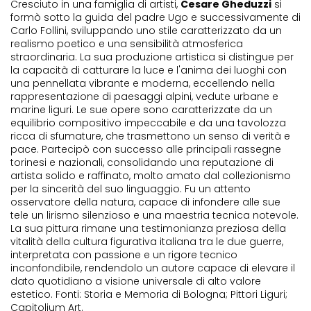
Cresciuto in una famiglia di artisti,
Cesare Gheduzzi
si
formò sotto la guida del padre Ugo e successivamente di
Carlo Follini, sviluppando uno stile caratterizzato da un
realismo poetico e una sensibilità atmosferica
straordinaria. La sua produzione artistica si distingue per
la capacità di catturare la luce e l'anima dei luoghi con
una pennellata vibrante e moderna, eccellendo nella
rappresentazione di paesaggi alpini, vedute urbane e
marine liguri. Le sue opere sono caratterizzate da un
equilibrio compositivo impeccabile e da una tavolozza
ricca di sfumature, che trasmettono un senso di verità e
pace. Partecipò con successo alle principali rassegne
torinesi e nazionali, consolidando una reputazione di
artista solido e raffinato, molto amato dal collezionismo
per la sincerità del suo linguaggio. Fu un attento
osservatore della natura, capace di infondere alle sue
tele un lirismo silenzioso e una maestria tecnica notevole.
La sua pittura rimane una testimonianza preziosa della
vitalità della cultura figurativa italiana tra le due guerre,
interpretata con passione e un rigore tecnico
inconfondibile, rendendolo un autore capace di elevare il
dato quotidiano a visione universale di alto valore
estetico. Fonti: Storia e Memoria di Bologna; Pittori Liguri;
Capitolium Art.