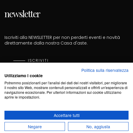
newsletter
Iscriviti alla NEWSLETTER per non perderti eventi e novità
direttamente dalla nostra Casa d'aste.
ISCRIVITI
Politica sulla riservatezza
Utilizziamo i cookie
Cod. Fisc. PRZGNN70D27A182I - P. Iva 02703440061 - Cod.
Sdi KRRH6B9
Potremmo posizionarli per l'analisi dei dati dei nostri visitatori, per migliorare
il nostro sito Web, mostrare contenuti personalizzati e offrirti un'esperienza di
navigazione eccezionale. Per ulteriori informazioni sui cookie utilizziamo
aprire le impostazioni.
Accettare tutti
Negare
No, aggiusta