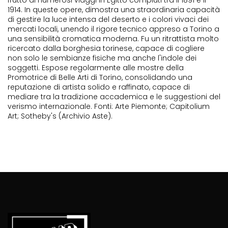
frutto di numerosi viaggi in Egitto compiuti tra il 1891 e il
1914. In queste opere, dimostra una straordinaria capacità
di gestire la luce intensa del deserto e i colori vivaci dei
mercati locali, unendo il rigore tecnico appreso a Torino a
una sensibilità cromatica moderna. Fu un ritrattista molto
ricercato dalla borghesia torinese, capace di cogliere
non solo le sembianze fisiche ma anche l'indole dei
soggetti. Espose regolarmente alle mostre della
Promotrice di Belle Arti di Torino, consolidando una
reputazione di artista solido e raffinato, capace di
mediare tra la tradizione accademica e le suggestioni del
verismo internazionale. Fonti: Arte Piemonte; Capitolium
Art; Sotheby's (Archivio Aste).