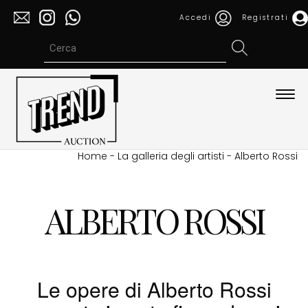
Accedi
Registrati
Espa
barra
di
navi
Home
-
La galleria degli artisti
-
Alberto Rossi
ALBERTO ROSSI
Le opere di Alberto Rossi