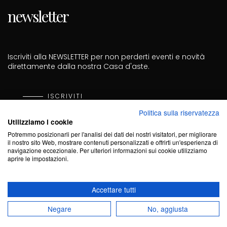
newsletter
Iscriviti alla NEWSLETTER per non perderti eventi e novità
direttamente dalla nostra Casa d'aste.
ISCRIVITI
Politica sulla riservatezza
Utilizziamo i cookie
Cod. Fisc. PRZGNN70D27A182I - P. Iva 02703440061 - Cod.
Potremmo posizionarli per l'analisi dei dati dei nostri visitatori, per migliorare
Sdi KRRH6B9
il nostro sito Web, mostrare contenuti personalizzati e offrirti un'esperienza di
navigazione eccezionale. Per ulteriori informazioni sui cookie utilizziamo
aprire le impostazioni.
Accettare tutti
Negare
No, aggiusta