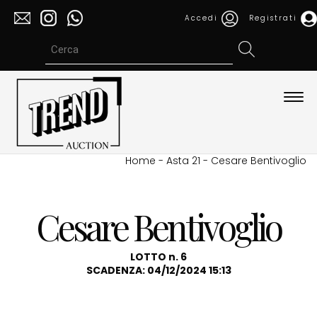
Accedi
Registrati
Espa
barra
di
navi
Home
-
Asta 21
-
Cesare Bentivoglio
Cesare Bentivoglio
LOTTO n. 6
SCADENZA: 04/12/2024 15:13