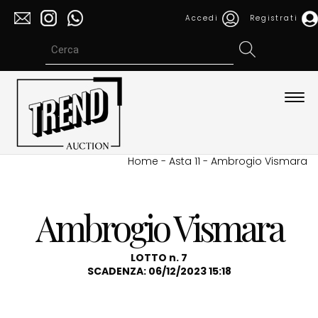
Accedi
Registrati
Espa
barra
di
navi
Home
-
Asta 11
-
Ambrogio Vismara
Ambrogio Vismara
LOTTO n. 7
SCADENZA: 06/12/2023 15:18